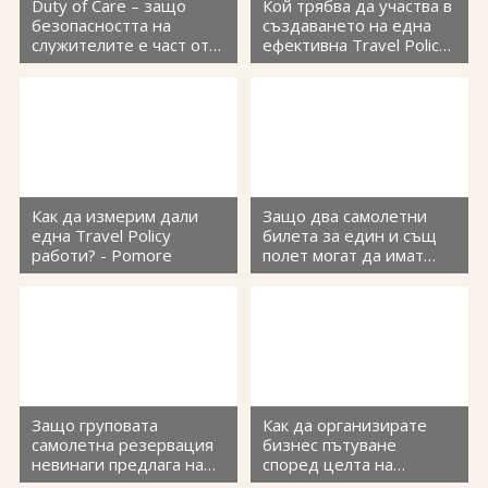
Виза за Китай
Duty of Care – защо
Кой трябва да участва в
ПОДАРЪЧЕН ВАУЧЕР ЗА ПЪТУВАНЕ
безопасността на
създаването на една
служителите е част от
ефективна Travel Policy?
Визи за Куба
ТУРИСТИЧЕСКА ЗАСТРАХОВКА
управлението на
- Pomore
корпоративния риск -
Е-ВИЗА ЗА РУСИЯ
Pomore
ОЩЕ
ВИЗА за САУДИТСКА АРАБИЯ
Общи условия
СТАТИИ
Виза за Тайланд
Политика за
поверителност
Как да измерим дали
Защо два самолетни
Виза за Турция
една Travel Policy
билета за един и същ
работи? - Pomore
полет могат да имат
+359 883 392 152
Запитване
Заявление за издаване на електронно разрешение за
различна цена? -
пътуване до UK
Pomore
Защо груповата
Как да организирате
самолетна резервация
бизнес пътуване
невинаги предлага най-
според целта на
ниската цена? - Pomore
командировката -