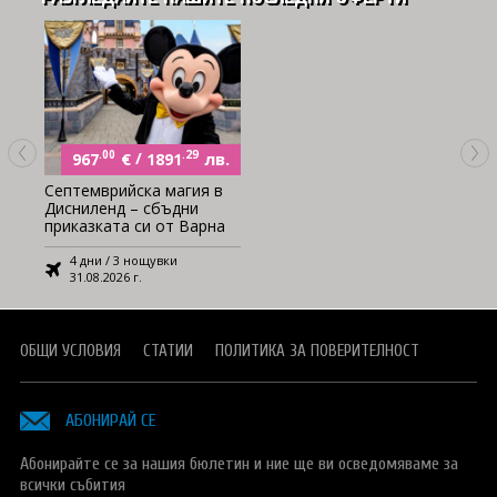
.00
€
/
.29
лв.
967
1891
Септемврийска магия в
Дисниленд – сбъдни
приказката си от Варна
4 дни / 3 нощувки
31.08.2026 г.
ОБЩИ УСЛОВИЯ
СТАТИИ
ПОЛИТИКА ЗА ПОВЕРИТЕЛНОСТ
АБОНИРАЙ СЕ
Абонирайте се за нашия бюлетин и ние ще ви осведомяваме за
всички събития