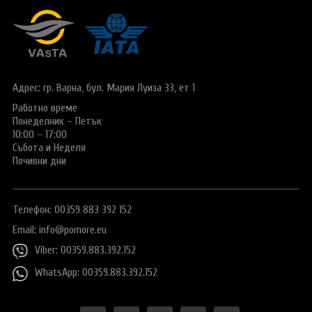
Виза за Китай
ПОДАРЪЧЕН ВАУЧЕР ЗА ПЪТУВАНЕ
Визи за Куба
ТУРИСТИЧЕСКА ЗАСТРАХОВКА
Е-ВИЗА ЗА РУСИЯ
ОЩЕ
Адрес: гр. Варна,
ВИЗА за САУДИТСКА АРАБИЯ
бул. Мария Луиза 33, ет 1
Общи условия
СТАТИИ
Работно време
Виза за Тайланд
Политика за
Понеделник – Петък
поверителност
10:00 – 17:00
Виза за Турция
Събота и Неделя
Почивни дни
+359 883 392 152
Запитване
Заявление за издаване на електронно разрешение за
пътуване до UK
Телефон: 00359 883 392 152
Email:
info@pomore.eu
Viber: 00359.883.392.152
WhatsApp: 00359.883.392.152