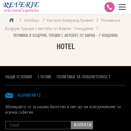
/
/
/
Holidays
Каталог Емералд Травел
Почивка в
✈ AIR TRAVEL
/
Бодрум, Турция с автобус от Варна - 7 нощувки
GROUP TRAVEL
ПОЧИВКА В БОДРУМ, ТУРЦИЯ С АВТОБУС ОТ ВАРНА - 7 НОЩУВКИ
DISNEYLAND PARIS
HOTEL
CORPORATE TRAVEL
VISA SERVICES
MULTICITY
Виза за Азербайджан
HOLIDAYS
CHARTER FLIGHTS
Визи B1/B2 за САЩ
Каталог Reverie
CRUISES
ОБЩИ УСЛОВИЯ
СТАТИИ
ПОЛИТИКА ЗА ПОВЕРИТЕЛНОСТ
Визи-Азербайджан
Каталог на Абакс
КРУИЗИ С ВОДАЧ ОТ БЪЛГАРИЯ
ПОЛЕЗНО
АБОНИРАЙ СЕ
Виза за Беларус
Каталог на Бохемия
ЕКСПЕРТНИ СТАТИИ
ЗА REVERIE
Абонирайте се за нашия бюлетин и ние ще ви осведомяваме за
Визи за Виетнам
Каталог на Емералд Травел
ПРАКТИЧЕСКИ КАЗУСИ
ИНДИВИДУАЛНИ РЕЗЕРВАЦИИ
всички събития
Визи за Индия
Каталог на Onex
КОРПОРАТИВНИ РЕЗЕРВАЦИИ