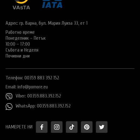
Виза за Китай
ПОДАРЪЧЕН ВАУЧЕР ЗА ПЪТУВАНЕ
Визи за Куба
ТУРИСТИЧЕСКА ЗАСТРАХОВКА
Адрес: гр. Варна,
бул. Мария Луиза 33, ет 1
Е-ВИЗА ЗА РУСИЯ
Работно време
ОЩЕ
Понеделник – Петък
ВИЗА за САУДИТСКА АРАБИЯ
Общи условия
СТАТИИ
10:00 – 17:00
Събота и Неделя
Виза за Тайланд
Политика за
Почивни дни
поверителност
Виза за Турция
+359 883 392 152
Запитване
Телефон: 00359 883 392 152
Заявление за издаване на електронно разрешение за
пътуване до UK
Email:
info@pomore.eu
Viber: 00359.883.392.152
WhatsApp: 00359.883.392.152
НАМЕРЕТЕ НИ