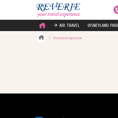
✈ AIR TRAVEL
DISNEYLAND PAR
/
Полезни връзки