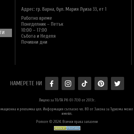
Адрес: гр. Варна,
бул. Мария Луиза 33, ет 1
Работно време
Понеделник – Петък
10:00 – 17:00
Събота и Неделя
Почивни дни
НАМЕРЕТЕ НИ
Лиценз за ТО/ТА РК-01-7130 от 2013г.
ормационна и рекламна цел. Информация съгласно чл. 80 от Закона за Туризма може 
имейл.
Pomore © 2024. Всички права запазени