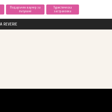
Подаръчен ваучер за
Туристическа
пътуване
застраховка
А REVERIE