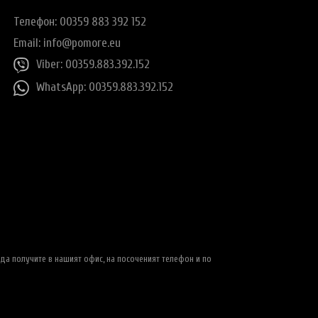
Телефон: 00359 883 392 152
Email:
info@pomore.eu
Viber: 00359.883.392.152
WhatsApp: 00359.883.392.152
да получите в нашият офис, на посоченият телефон и по