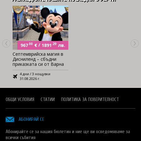
.00
€
/
.29
лв.
967
1891
Септемврийска магия в
Дисниленд – сбъдни
приказката си от Варна
4 дни / 3 нощувки
31.08.2026 г.
ОБЩИ УСЛОВИЯ
СТАТИИ
ПОЛИТИКА ЗА ПОВЕРИТЕЛНОСТ
АБОНИРАЙ СЕ
Абонирайте се за нашия бюлетин и ние ще ви осведомяваме за
всички събития