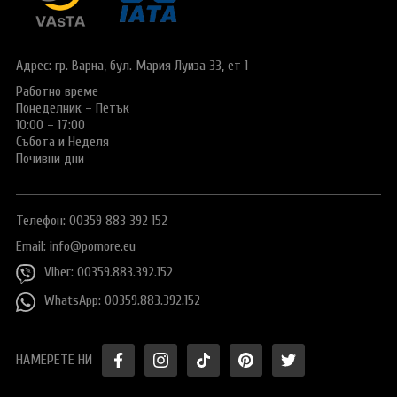
Виза за Китай
ПОДАРЪЧЕН ВАУЧЕР ЗА ПЪТУВАНЕ
Визи за Куба
ТУРИСТИЧЕСКА ЗАСТРАХОВКА
Адрес: гр. Варна,
бул. Мария Луиза 33, ет 1
Е-ВИЗА ЗА РУСИЯ
Работно време
ОЩЕ
Понеделник – Петък
ВИЗА за САУДИТСКА АРАБИЯ
Общи условия
СТАТИИ
10:00 – 17:00
Събота и Неделя
Виза за Тайланд
Политика за
Почивни дни
поверителност
Виза за Турция
+359 883 392 152
Запитване
Телефон: 00359 883 392 152
Заявление за издаване на електронно разрешение за
пътуване до UK
Email:
info@pomore.eu
Viber: 00359.883.392.152
WhatsApp: 00359.883.392.152
НАМЕРЕТЕ НИ