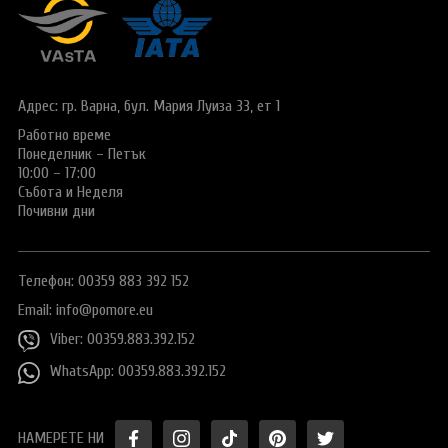
Виза за Китай
ПОДАРЪЧЕН ВАУЧЕР ЗА ПЪТУВАНЕ
Визи за Куба
ТУРИСТИЧЕСКА ЗАСТРАХОВКА
Е-ВИЗА ЗА РУСИЯ
Адрес: гр. Варна,
бул. Мария Луиза 33, ет 1
ОЩЕ
ВИЗА за САУДИТСКА АРАБИЯ
Работно време
Общи условия
СТАТИИ
Понеделник – Петък
Виза за Тайланд
Политика за
10:00 – 17:00
поверителност
Събота и Неделя
Виза за Турция
Почивни дни
+359 883 392 152
Запитване
Заявление за издаване на електронно разрешение за
пътуване до UK
Телефон: 00359 883 392 152
Email:
info@pomore.eu
Viber: 00359.883.392.152
WhatsApp: 00359.883.392.152
НАМЕРЕТЕ НИ