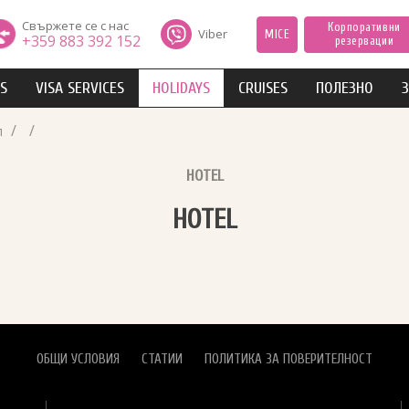
Свържете се с нас
Корпоративни
Viber
MICE
+359 883 392 152
резервации
IS
VISA SERVICES
HOLIDAYS
CRUISES
ПОЛЕЗНО
З
/
/
л
HOTEL
HOTEL
ОБЩИ УСЛОВИЯ
СТАТИИ
ПОЛИТИКА ЗА ПОВЕРИТЕЛНОСТ