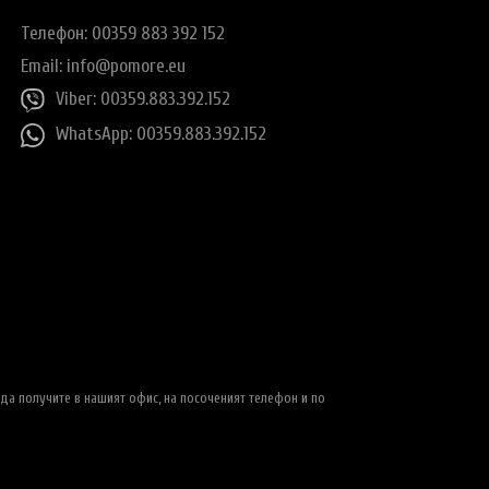
Телефон: 00359 883 392 152
Email:
info@pomore.eu
Viber: 00359.883.392.152
WhatsApp: 00359.883.392.152
да получите в нашият офис, на посоченият телефон и по