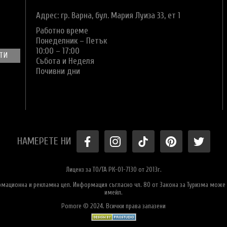
Адрес: гр. Варна,
бул. Мария Луиза 33, ет 1
Работно време
Понеделник – Петък
10:00 – 17:00
Събота и Неделя
Почивни дни
НАМЕРЕТЕ НИ
Лиценз за ТО/ТА РК-01-7130 от 2013г.
ормационна и рекламна цел. Информация съгласно чл. 80 от Закона за Туризма може 
имейл.
Pomore © 2024. Всички права запазени