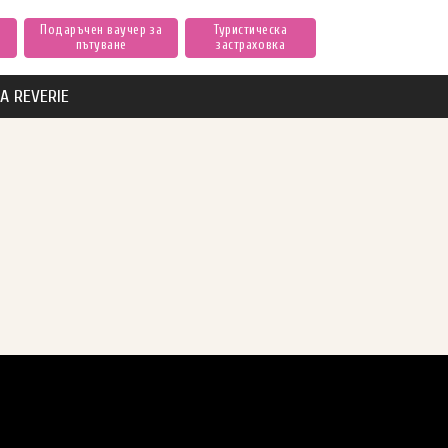
Подаръчен ваучер за
Туристическа
пътуване
застраховка
А REVERIE