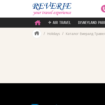
✈ AIR TRAVEL
DISNEYLAND PAR
/
/
Holidays
Каталог Емералд Траве