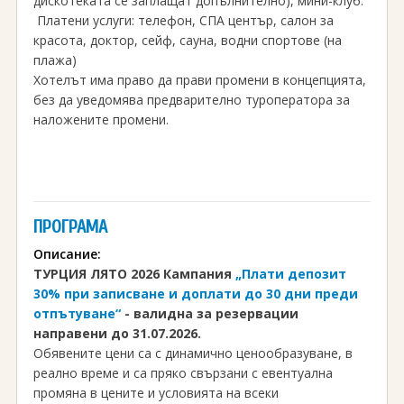
дискотеката се заплащат допълнително), мини-клуб.
Платени услуги: телефон, СПА център, салон за
красота, доктор, сейф, сауна, водни спортове (на
плажа)
Хотелът има право да прави промени в концепцията,
без да уведомява предварително туроператора за
наложените промени.
ПРОГРАМА
Описание:
ТУРЦИЯ ЛЯТО 2026 Кампания
„Плати депозит
30% при записване и доплати до 30 дни преди
отпътуване“
-
валидна за резервации
направени до 31.07.2026.
Обявените цени са с динамично ценообразуване, в
реално време и са пряко свързани с евентуална
промяна в цените и условията на всеки