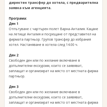
директен трансфер до хотела, с предварителна
заявка към агенцията.
Програма:
Ден 1
Отпътуване с чартърен полет Варна-Анталия. Кацане
на летище Анталия и посрещане от представител на
фирмата партньор. Групов трансфер до избрания
хотел. Настаняване в хотела след 14.00 ч.
Ден 2
Свободен ден или по желание включване в
допълнителни екскурзии, които се заявяват,
заплащат и организират на място от местната фирма
партньор.
Ден 3
Свободен ден или по желание включване в
допълнителни екскурзии, които се заявяват,
заплащат и организират на място от местната фирма