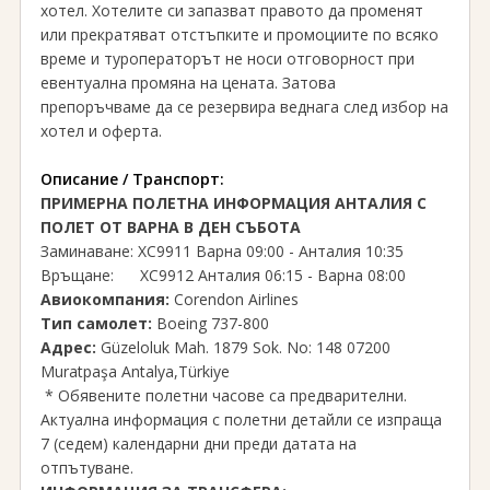
хотел. Хотелите си запазват правото да променят
или прекратяват отстъпките и промоциите по всяко
време и туроператорът не носи отговорност при
евентуална промяна на цената. Затова
препоръчваме да се резервира веднага след избор на
хотел и оферта.
Описание / Транспорт:
ПРИМЕРНА ПОЛЕТНА ИНФОРМАЦИЯ АНТАЛИЯ С
ПОЛЕТ ОТ ВАРНА В ДЕН СЪБОТА
Заминаване: XC9911 Варна 09:00 - Анталия 10:35
Връщане: XC9912 Анталия 06:15 - Варна 08:00
Авиокомпания:
Corendon Airlines
Тип самолет:
Boeing 737-800
Адрес:
Güzeloluk Mah. 1879 Sok. No: 148 07200
Muratpaşa Antalya,Türkiye
* Обявените полетни часове са предварителни.
Актуална информация с полетни детайли се изпраща
7 (седем) календарни дни преди датата на
отпътуване.