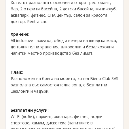
Хотелът разполага с основен и открит ресторант,
бар, 2 открити басейна, 2 детски басейна, мини-клуб,
аквапарк, фитнес, СПА център, салон за красота,
доктор, Rent-a car.
Хранене:
Аll inclusuve - закуска, обяд и вечеря на шведска маса,
допълнителни хранения, алкохолни и безалкохолни
напитки местно производство без лимит.
Плаж:
Разположен на брега на морето, хотел Bieno Club SVS
разполага със самостоятелна зона, с безплатни
шезлонги и чадъри.
Безплатни услуги:
WI-FI (лоби), паркинг, аквапарк, фитнес, водни
спортове, хамам, дискотека (напитките в