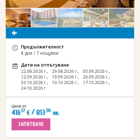
Виза за Китай
ПОДАРЪЧЕН ВАУЧЕР ЗА ПЪТУВАНЕ
Визи за Куба
ТУРИСТИЧЕСКА ЗАСТРАХОВКА
Е-ВИЗА ЗА РУСИЯ
ОЩЕ
ВИЗА за САУДИТСКА АРАБИЯ
Общи условия
СТАТИИ
Продължителност
Виза за Тайланд
Политика за
8 дни / 7 нощувки
поверителност
Дати на отпътуване
Виза за Турция
22.08.2026 г.,
29.08.2026 г.,
05.09.2026 г.,
+359 883 392 152
12.09.2026 г.,
19.09.2026 г.,
Запитване
26.09.2026 г.,
Заявление за издаване на електронно разрешение за
03.10.2026 г.,
10.10.2026 г.,
17.10.2026 г.,
пътуване до UK
24.10.2026 г.
Цени от
.17
/
.96
416
813
€
лв.
ЗАПИТВАНЕ