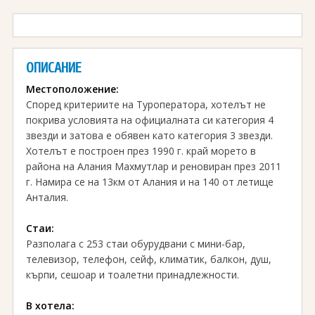
ОПИСАНИЕ
Местоположение:
Според критериите на Туроператора, хотелът не
покрива условията на официалната си категория 4
звезди и затова е обявен като категория 3 звезди.
Хотелът e построен през 1990 г. край морето в
района на Алания Махмутлар и реновиран през 2011
г. Намира се на 13км от Алания и на 140 от летище
Анталия.
Стаи:
Разполага с 253 стаи обурудвани с мини-бар,
телевизор, телефон, сейф, климатик, балкон, душ,
кърпи, сешоар и тоалетни принадлежности.
В хотела: