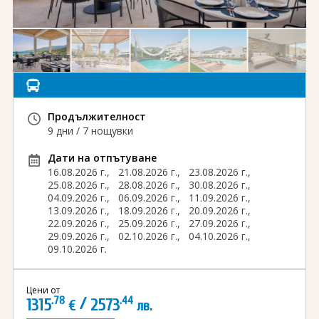
Виза за Китай
ПОДАРЪЧЕН ВАУЧЕР ЗА ПЪТУВАНЕ
Визи за Куба
ТУРИСТИЧЕСКА ЗАСТРАХОВКА
Е-ВИЗА ЗА РУСИЯ
ОЩЕ
ВИЗА за САУДИТСКА АРАБИЯ
Общи условия
СТАТИИ
Продължителност
Виза за Тайланд
Политика за
9 дни / 7 нощувки
поверителност
Виза за Турция
Дати на отпътуване
16.08.2026 г.,
21.08.2026 г.,
23.08.2026 г.,
+359 883 392 152
Запитване
Заявление за издаване на електронно разрешение за
25.08.2026 г.,
28.08.2026 г.,
30.08.2026 г.,
пътуване до UK
04.09.2026 г.,
06.09.2026 г.,
11.09.2026 г.,
13.09.2026 г.,
18.09.2026 г.,
20.09.2026 г.,
22.09.2026 г.,
25.09.2026 г.,
27.09.2026 г.,
29.09.2026 г.,
02.10.2026 г.,
04.10.2026 г.,
09.10.2026 г.
Цени от
.78
/
.44
1315
2573
€
лв.