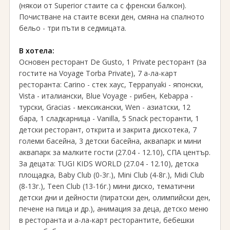
(някои от Superior стаите са с френски балкон).
Почистване на стаите всеки ден, смяна на спалното
бельо - три пъти в седмицата.
В хотела:
Основен ресторант De Gusto, 1 Private ресторант (за
гостите на Voyage Torba Private), 7 а-ла-карт
ресторанта: Carino - стек хаус, Teppanyaki - японски,
Vista - италиански, Blue Voyage - рибен, Kebappa -
турски, Gracias - мексикански, Wen - азиатски, 12
бара, 1 сладкарница - Vanilla, 5 Snack ресторанти, 1
детски ресторант, открита и закрита дискотека, 7
големи басейна, 3 детски басейна, аквапарк и мини
аквапарк за малките гости (27.04 - 12.10), СПА център.
За децата: TUGI KIDS WORLD (27.04 - 12.10), детска
площадка, Baby Club (0-3г.), Mini Club (4-8г.), Midi Club
(8-13г.), Teen Club (13-16г.) мини диско, тематични
детски дни и дейности (пиратски ден, олимпийски ден,
печене на пица и др.), анимация за деца, детско меню
в ресторанта и а-ла-карт ресторантите, бебешки