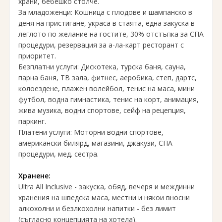
храни, бебешко столче.
За младоженци: Кошница с плодове и шампанско в
деня на пристигане, украса в стаята, една закуска в
леглото по желание на гостите, 30% отстъпка за СПА
процедури, резервация за а-ла-карт ресторант с
приоритет.
Безплатни услуги: Дискотека, турска баня, сауна,
парна баня, ТВ зала, фитнес, аеробика, степ, дартс,
колоездене, плажен волейбол, тенис на маса, мини
футбол, водна гимнастика, тенис на корт, анимация,
жива музика, водни спортове, сейф на рецепция,
паркинг.
Платени услуги: Моторни водни спортове,
американски билярд, магазини, джакузи, СПА
процедури, мед. сестра.
Хранене:
Ultra All Inclusive - закуска, обяд, вечеря и междинни
хранения на шведска маса, местни и някои вносни
алкохолни и безлкохолни напитки - без лимит
(съгласно концепцията на хотела).