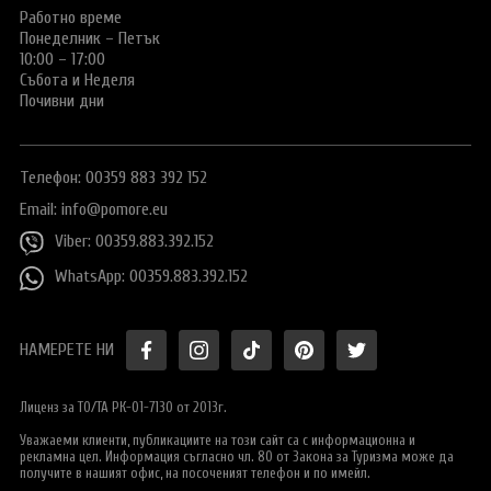
Работно време
Понеделник – Петък
10:00 – 17:00
Събота и Неделя
Почивни дни
Телефон: 00359 883 392 152
Email:
info@pomore.eu
Viber: 00359.883.392.152
WhatsApp: 00359.883.392.152
НАМЕРЕТЕ НИ
Лиценз за ТО/ТА РК-01-7130 от 2013г.
Уважаеми клиенти, публикациите на този сайт са с информационна и
рекламна цел. Информация съгласно чл. 80 от Закона за Туризма може да
получите в нашият офис, на посоченият телефон и по имейл.