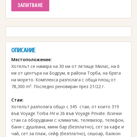
ЗАПИТВАНЕ
ОПИСАНИЕ
Местоположение:
Хотелът се намира на 30 км от летище Милас, на 6
км от центъра на Бодрум, в района Торба, на брега
на морето. Комплекса разполага с обща площ от
78,300 m². Последно реновиран през 21/22 г.
Стаи:
Хотелът разполага общо с 345 стаи, от които 319
във Voyage Torba HV и 26 във Voyage Private. Всички
стаи са оборудвани с: климатик, телевизор, телефон,
баня с душ/вана, мини бар (безплатно), сет за кафе и
чай, сет за плаж, сейф (безплатно), сешоар, балкон