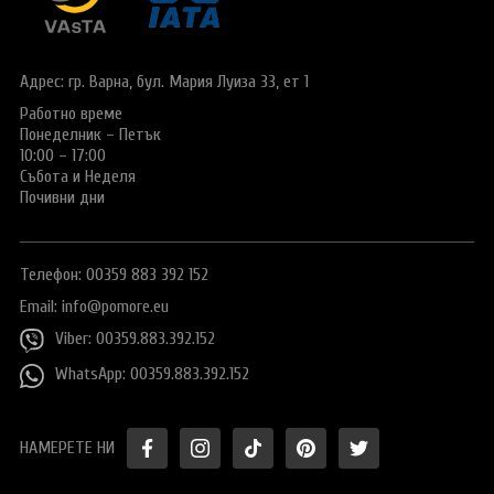
Виза за Китай
ПОДАРЪЧЕН ВАУЧЕР ЗА ПЪТУВАНЕ
Визи за Куба
ТУРИСТИЧЕСКА ЗАСТРАХОВКА
Адрес: гр. Варна,
бул. Мария Луиза 33, ет 1
Е-ВИЗА ЗА РУСИЯ
Работно време
ОЩЕ
Понеделник – Петък
ВИЗА за САУДИТСКА АРАБИЯ
Общи условия
СТАТИИ
10:00 – 17:00
Събота и Неделя
Виза за Тайланд
Политика за
Почивни дни
поверителност
Виза за Турция
+359 883 392 152
Запитване
Телефон: 00359 883 392 152
Заявление за издаване на електронно разрешение за
пътуване до UK
Email:
info@pomore.eu
Viber: 00359.883.392.152
WhatsApp: 00359.883.392.152
НАМЕРЕТЕ НИ