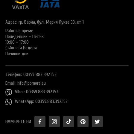
Виза за Китай
ПОДАРЪЧЕН ВАУЧЕР ЗА ПЪТУВАНЕ
Визи за Куба
ТУРИСТИЧЕСКА ЗАСТРАХОВКА
Адрес: гр. Варна,
бул. Мария Луиза 33, ет 1
Е-ВИЗА ЗА РУСИЯ
Работно време
ОЩЕ
Понеделник – Петък
ВИЗА за САУДИТСКА АРАБИЯ
Общи условия
СТАТИИ
10:00 – 17:00
Събота и Неделя
Виза за Тайланд
Политика за
Почивни дни
поверителност
Виза за Турция
+359 883 392 152
Запитване
Телефон: 00359 883 392 152
Заявление за издаване на електронно разрешение за
пътуване до UK
Email:
info@pomore.eu
Viber: 00359.883.392.152
WhatsApp: 00359.883.392.152
НАМЕРЕТЕ НИ