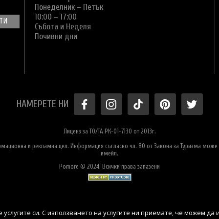
Понеделник – Петък
10:00 – 17:00
Събота и Неделя
Почивни дни
НАМЕРЕТЕ НИ
Лиценз за ТО/ТА РК-01-7130 от 2013г.
ормационна и рекламна цел. Информация съгласно чл. 80 от Закона за Туризма може 
имейл.
Pomore © 2024. Всички права запазени
 услугите си. С използването на услугите ни приемате, че можем да 