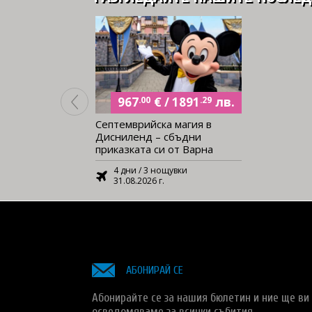
€
лв.
/
967
.00
1891
.29
Септемврийска магия в
Дисниленд – сбъдни
приказката си от Варна
4 дни / 3 нощувки
31.08.2026 г.
АБОНИРАЙ СЕ
Абонирайте се за нашия бюлетин и ние ще ви
осведомяваме за всички събития