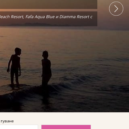
ach Resort, Fafa Aqua Blue и Diamma Resort с
ach Resort, Fafa Aqua Blue и Diamma Resort с
ътуване