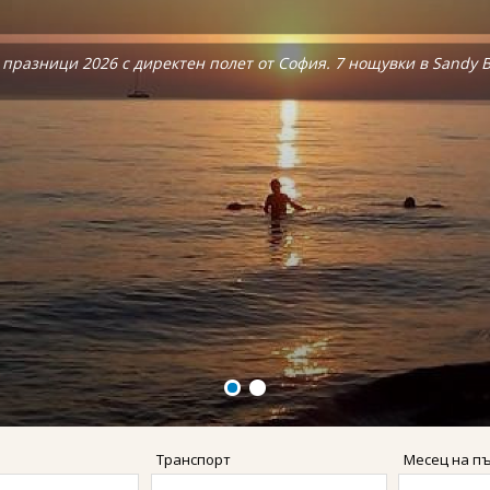
, Бохол, Ел Нидо и Боракай.
, Бохол, Ел Нидо и Боракай.
празници 2026 с директен полет от София. 7 нощувки в Sandy Be
празници 2026 с директен полет от София. 7 нощувки в Sandy Be
Транспорт
Месец на п