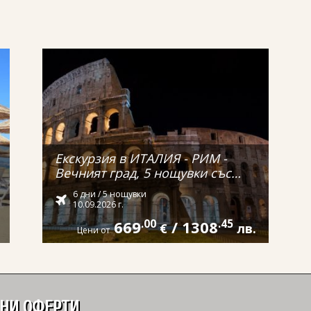
Екскурзия в ИТАЛИЯ - РИМ -
Вечният град, 5 нощувки със
самолет и обслужване на
6 дни / 5 нощувки
български език! С директен
10.09.2026 г.
полет от ВАРНА!
669
.00
/
1308
.45
€
лв.
Цени от
ДНИ ОФЕРТИ