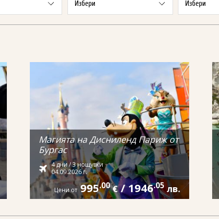
Магията на Дисниленд Париж от
Бургас
4 дни / 3 нощувки
04.09.2026 г.
995
.00
/
1946
.05
€
лв.
Цени от