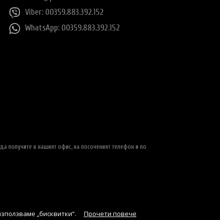
Viber: 00359.883.392.152
WhatsApp: 00359.883.392.152
да получите в нашият офис, на посоченият телефон и по
използваме „бисквитки“.
Прочети повече