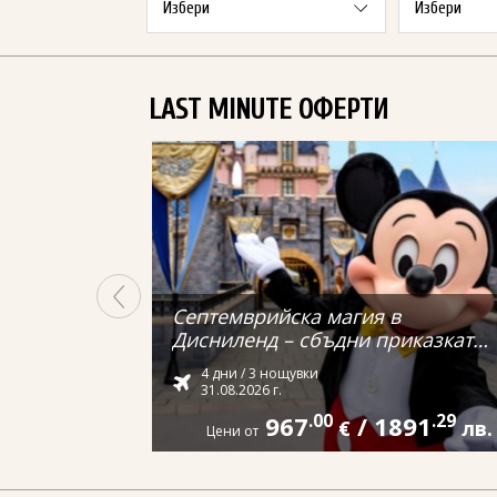
LAST MINUTE ОФЕРТИ
Септемврийска магия в
Дисниленд – сбъдни приказката
си от Варна
4 дни / 3 нощувки
31.08.2026 г.
967
.00
/
1891
.29
€
лв.
Цени от