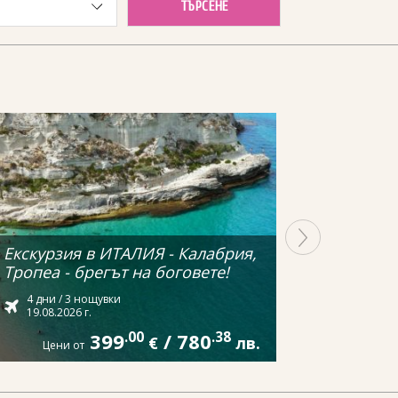
ТЪРСЕНЕ
Екскурзия в ИТАЛИЯ - Калабрия,
Тропеа - брегът на боговете!
4 дни / 3 нощувки
19.08.2026 г.
399
.00
/
780
.38
€
лв.
Цени от