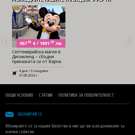
.00
€
/
.29
лв.
967
1891
Септемврийска магия в
Дисниленд – сбъдни
приказката си от Варна
4 дни / 3 нощувки
31.08.2026 г.
ОБЩИ УСЛОВИЯ
СТАТИИ
ПОЛИТИКА ЗА ПОВЕРИТЕЛНОСТ
АБОНИРАЙ СЕ
Абонирайте се за нашия бюлетин и ние ще ви осведомяваме за
всички събития