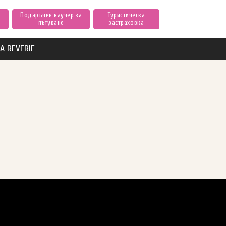
Подаръчен ваучер за
Туристическа
пътуване
застраховка
А REVERIE