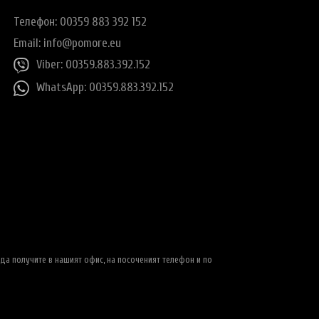
Телефон: 00359 883 392 152
Email:
info@pomore.eu
Viber: 00359.883.392.152
WhatsApp: 00359.883.392.152
да получите в нашият офис, на посоченият телефон и по