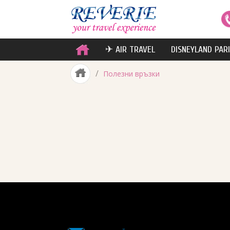
✈ AIR TRAVEL
DISNEYLAND PAR
/
Полезни връзки