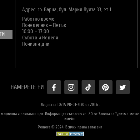
Адрес: гр. Варна,
бул. Мария Луиза 33, ет 1
Работно време
Понеделник – Петък
10:00 – 17:00
Събота и Неделя
Почивни дни
НАМЕРЕТЕ НИ
Лиценз за ТО/ТА РК-01-7130 от 2013г.
ормационна и рекламна цел. Информация съгласно чл. 80 от Закона за Туризма може 
имейл.
Pomore © 2024. Всички права запазени