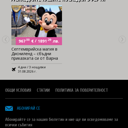
.00
€
/
.29
лв.
967
1891
Септемврийска магия в
Дисниленд – сбъдни
приказката си от Варна
4 дни / 3 нощувки
31.08.2026 г.
ОБЩИ УСЛОВИЯ
СТАТИИ
ПОЛИТИКА ЗА ПОВЕРИТЕЛНОСТ
АБОНИРАЙ СЕ
Абонирайте се за нашия бюлетин и ние ще ви осведомяваме за
всички събития