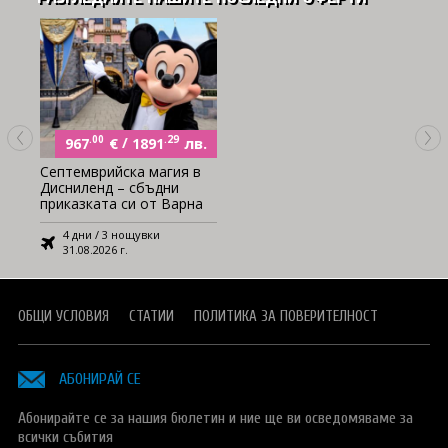
.00
€
/
.29
лв.
967
1891
Септемврийска магия в
Дисниленд – сбъдни
приказката си от Варна
4 дни / 3 нощувки
31.08.2026 г.
ОБЩИ УСЛОВИЯ
СТАТИИ
ПОЛИТИКА ЗА ПОВЕРИТЕЛНОСТ
АБОНИРАЙ СЕ
Абонирайте се за нашия бюлетин и ние ще ви осведомяваме за
всички събития