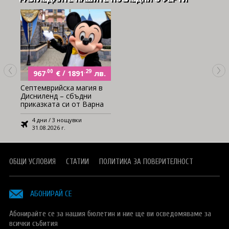
.00
€
/
.29
лв.
967
1891
Септемврийска магия в
Дисниленд – сбъдни
приказката си от Варна
4 дни / 3 нощувки
31.08.2026 г.
ОБЩИ УСЛОВИЯ
СТАТИИ
ПОЛИТИКА ЗА ПОВЕРИТЕЛНОСТ
АБОНИРАЙ СЕ
Абонирайте се за нашия бюлетин и ние ще ви осведомяваме за
всички събития