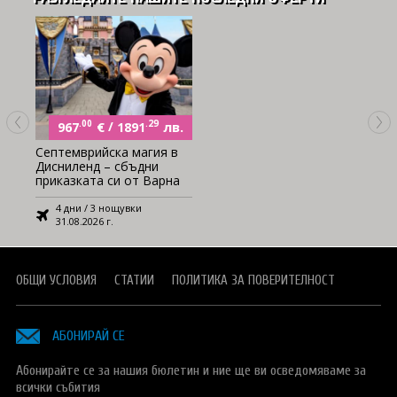
.00
€
/
.29
лв.
967
1891
Септемврийска магия в
Дисниленд – сбъдни
приказката си от Варна
4 дни / 3 нощувки
31.08.2026 г.
ОБЩИ УСЛОВИЯ
СТАТИИ
ПОЛИТИКА ЗА ПОВЕРИТЕЛНОСТ
АБОНИРАЙ СЕ
Абонирайте се за нашия бюлетин и ние ще ви осведомяваме за
всички събития