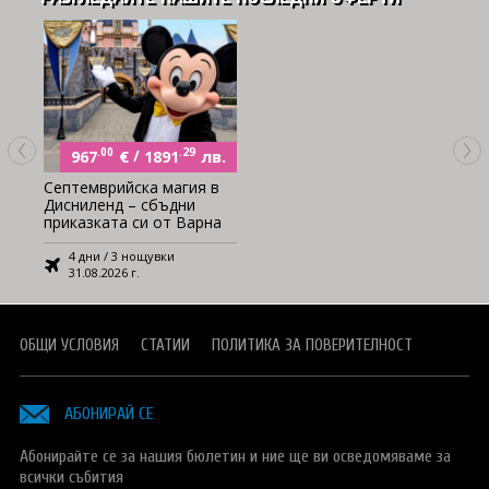
.00
€
/
.29
лв.
967
1891
Септемврийска магия в
Дисниленд – сбъдни
приказката си от Варна
4 дни / 3 нощувки
31.08.2026 г.
ОБЩИ УСЛОВИЯ
СТАТИИ
ПОЛИТИКА ЗА ПОВЕРИТЕЛНОСТ
АБОНИРАЙ СЕ
Абонирайте се за нашия бюлетин и ние ще ви осведомяваме за
всички събития