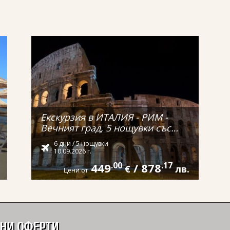
Екскурзия в ИТАЛИЯ - РИМ -
Вечният град, 5 нощувки със
самолет и обслужване на
6 дни / 5 нощувки
български език! С директен
10.09.2026 г.
полет от ВАРНА!
449
.00
/
878
.17
€
лв.
Цени от
ДНИ ОФЕРТИ