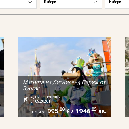
Магията на Дисниленд Париж от
Бургас
4 дни / 3 нощувки
04.09.2026 г.
995
.00
/
1946
.05
€
лв.
Цени от