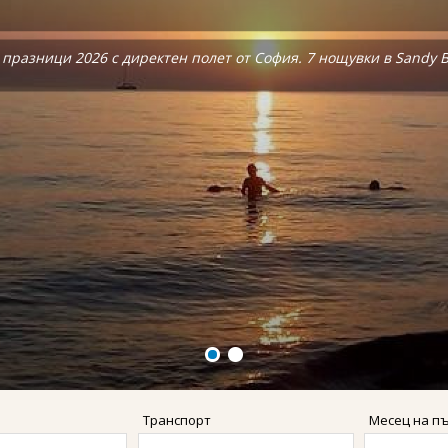
, Бохол, Ел Нидо и Боракай.
, Бохол, Ел Нидо и Боракай.
празници 2026 с директен полет от София. 7 нощувки в Sandy Be
празници 2026 с директен полет от София. 7 нощувки в Sandy Be
Транспорт
Месец на п