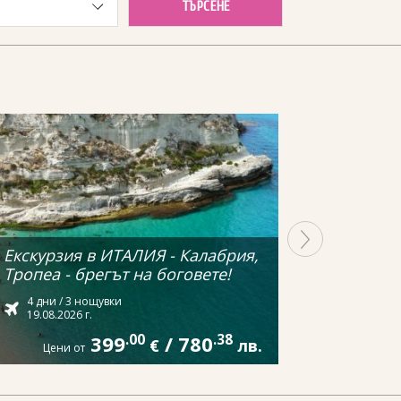
ТЪРСЕНЕ
Екскурзия в ИТАЛИЯ - Калабрия,
Тропеа - брегът на боговете!
4 дни / 3 нощувки
19.08.2026 г.
399
.00
/
780
.38
€
лв.
Цени от