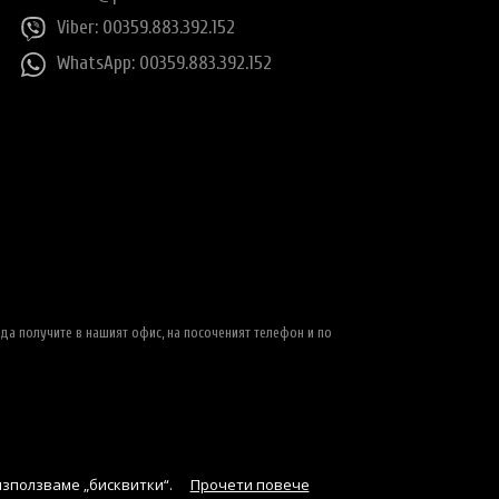
Viber: 00359.883.392.152
WhatsApp: 00359.883.392.152
да получите в нашият офис, на посоченият телефон и по
използваме „бисквитки“.
Прочети повече