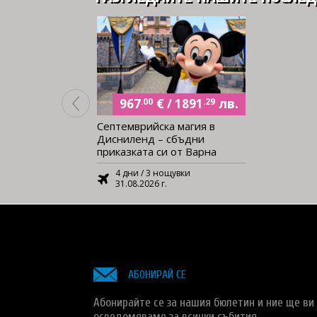
€
лв.
/
967
.00
1891
.29
Септемврийска магия в
Дисниленд – сбъдни
приказката си от Варна
4 дни / 3 нощувки
31.08.2026 г.
АБОНИРАЙ СЕ
Абонирайте се за нашия бюлетин и ние ще ви
осведомяваме за всички събития