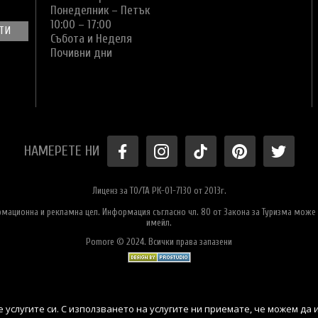
Понеделник – Петък
10:00 – 17:00
Събота и Неделя
Почивни дни
НАМЕРЕТЕ НИ
Лиценз за ТО/ТА РК-01-7130 от 2013г.
ормационна и рекламна цел. Информация съгласно чл. 80 от Закона за Туризма може 
имейл.
Pomore © 2024. Всички права запазени
 услугите си. С използването на услугите ни приемате, че можем да 