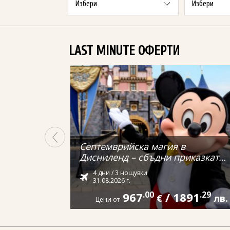
LAST MINUTE ОФЕРТИ
Септемврийска магия в
Дисниленд – сбъдни приказката
си от Варна
4 дни / 3 нощувки
31.08.2026 г.
967
.00
/
1891
.29
€
лв.
Цени от