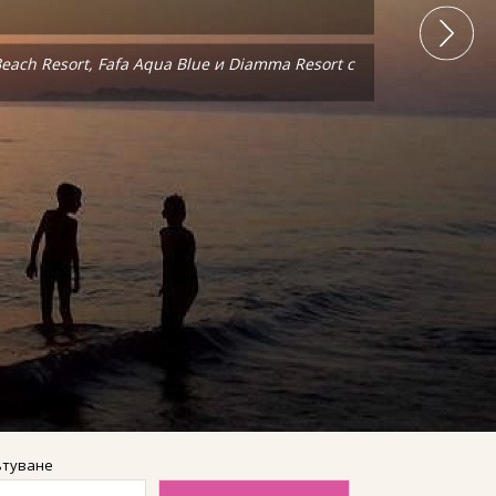
ach Resort, Fafa Aqua Blue и Diamma Resort с
ach Resort, Fafa Aqua Blue и Diamma Resort с
ътуване