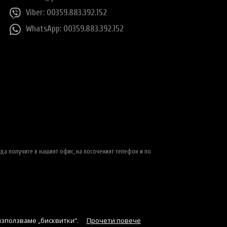
Viber: 00359.883.392.152
WhatsApp: 00359.883.392.152
да получите в нашият офис, на посоченият телефон и по
използваме „бисквитки“.
Прочети повече