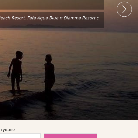
ach Resort, Fafa Aqua Blue и Diamma Resort с
ach Resort, Fafa Aqua Blue и Diamma Resort с
ътуване