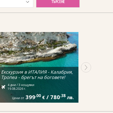
ТЪРСЕНЕ
Екскурзия в ИТАЛИЯ - Калабрия,
Тропеа - брегът на боговете!
4 дни / 3 нощувки
19.08.2026 г.
399
.00
/
780
.38
€
лв.
Цени от