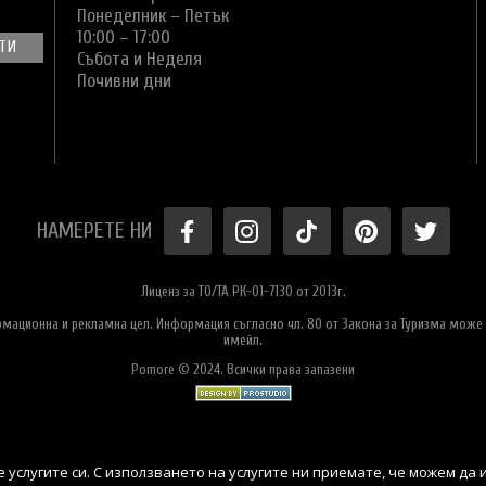
Понеделник – Петък
10:00 – 17:00
Събота и Неделя
Почивни дни
НАМЕРЕТЕ НИ
Лиценз за ТО/ТА РК-01-7130 от 2013г.
ормационна и рекламна цел. Информация съгласно чл. 80 от Закона за Туризма може 
имейл.
Pomore © 2024. Всички права запазени
 услугите си. С използването на услугите ни приемате, че можем да 