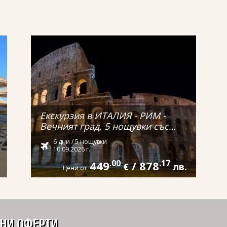
Екскурзия в ИТАЛИЯ - РИМ -
Вечният град, 5 нощувки със
самолет и обслужване на
6 дни / 5 нощувки
български език! С директен
10.09.2026 г.
полет от ВАРНА!
449
.00
/
878
.17
€
лв.
Цени от
ДНИ ОФЕРТИ