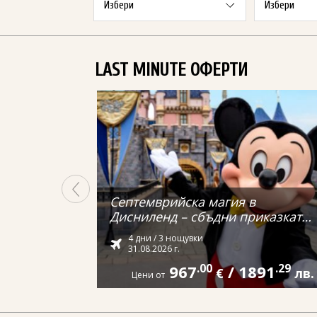
LAST MINUTE ОФЕРТИ
Септемврийска магия в
Дисниленд – сбъдни приказката
си от Варна
4 дни / 3 нощувки
31.08.2026 г.
967
.00
/
1891
.29
€
лв.
Цени от