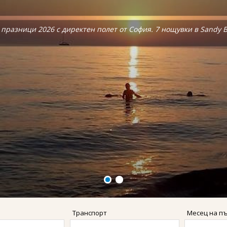
, Бохол, Ел Нидо и Боракай.
, Бохол, Ел Нидо и Боракай.
празници 2026 с директен полет от София. 7 нощувки в Sandy Be
празници 2026 с директен полет от София. 7 нощувки в Sandy Be
Транспорт
Месец на п