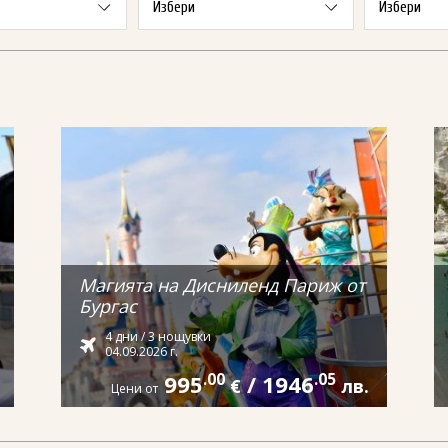
Магията на Дисниленд Париж от
Бургас
4 дни / 3 нощувки
04.09.2026 г.
995
.00
/
1946
.05
€
лв.
Цени от