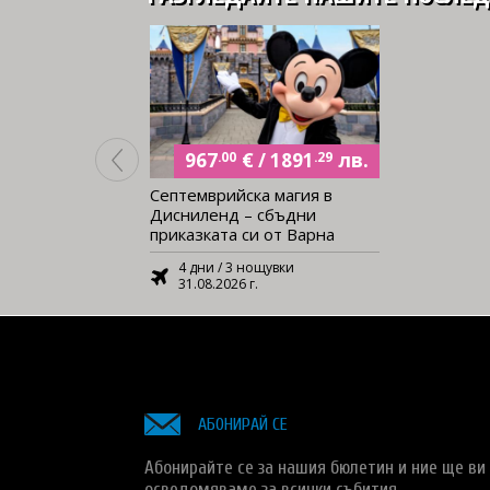
€
лв.
/
967
.00
1891
.29
Септемврийска магия в
Дисниленд – сбъдни
приказката си от Варна
4 дни / 3 нощувки
31.08.2026 г.
АБОНИРАЙ СЕ
Абонирайте се за нашия бюлетин и ние ще ви
осведомяваме за всички събития