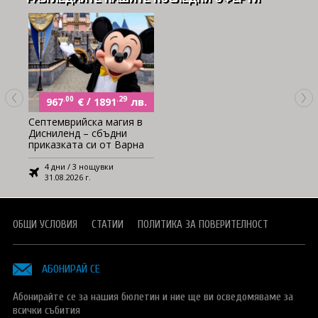
.00
€
/
.29
лв.
967
1891
Септемврийска магия в
Дисниленд – сбъдни
приказката си от Варна
4 дни / 3 нощувки
31.08.2026 г.
ОБЩИ УСЛОВИЯ
СТАТИИ
ПОЛИТИКА ЗА ПОВЕРИТЕЛНОСТ
АБОНИРАЙ СЕ
Абонирайте се за нашия бюлетин и ние ще ви осведомяваме за
всички събития