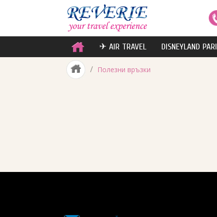
✈ AIR TRAVEL
DISNEYLAND PAR
/
Полезни връзки