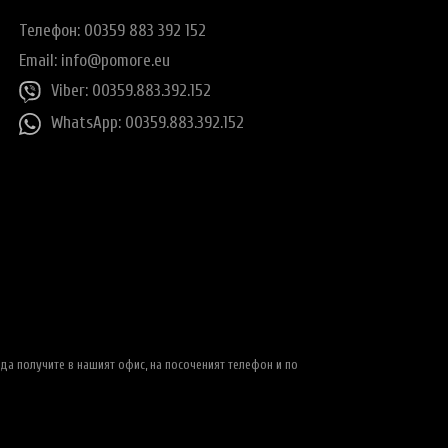
Телефон: 00359 883 392 152
Email:
info@pomore.eu
Viber: 00359.883.392.152
WhatsApp: 00359.883.392.152
да получите в нашият офис, на посоченият телефон и по