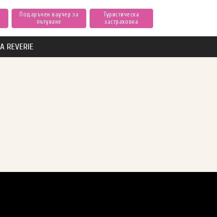
Подаръчен ваучер за
Туристическа
пътуване
застраховка
А REVERIE