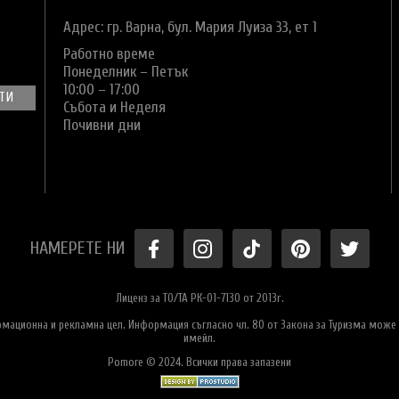
Адрес: гр. Варна,
бул. Мария Луиза 33, ет 1
Работно време
Понеделник – Петък
10:00 – 17:00
Събота и Неделя
Почивни дни
НАМЕРЕТЕ НИ
Лиценз за ТО/ТА РК-01-7130 от 2013г.
ормационна и рекламна цел. Информация съгласно чл. 80 от Закона за Туризма може 
имейл.
Pomore © 2024. Всички права запазени