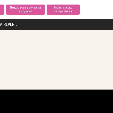
Подаръчен ваучер за
Туристическа
пътуване
застраховка
А REVERIE