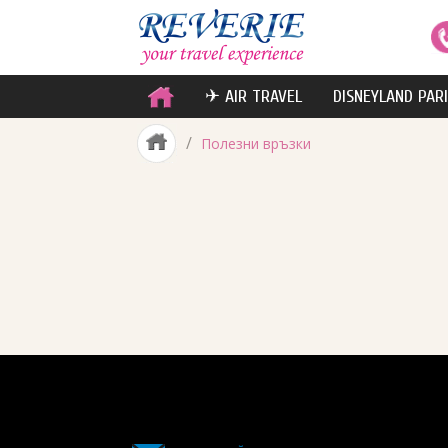
✈ AIR TRAVEL
DISNEYLAND PAR
/
Полезни връзки