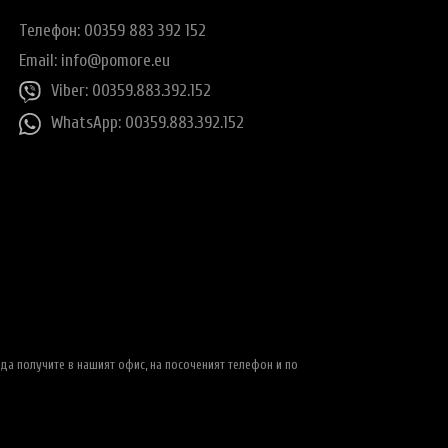
Телефон: 00359 883 392 152
Email:
info@pomore.eu
Viber: 00359.883.392.152
WhatsApp: 00359.883.392.152
да получите в нашият офис, на посоченият телефон и по