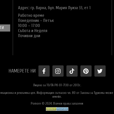
Адрес: гр. Варна,
бул. Мария Луиза 33, ет 1
Работно време
Понеделник – Петък
10:00 – 17:00
Събота и Неделя
Почивни дни
НАМЕРЕТЕ НИ
Лиценз за ТО/ТА РК-01-7130 от 2013г.
ормационна и рекламна цел. Информация съгласно чл. 80 от Закона за Туризма може 
имейл.
Pomore © 2024. Всички права запазени