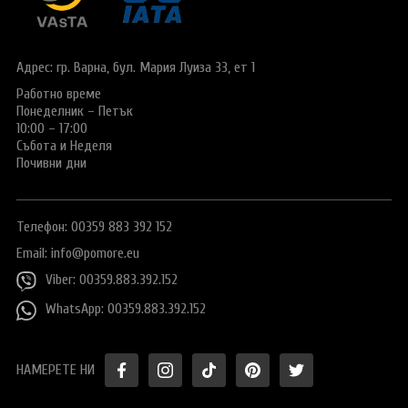
Виза за Китай
ПОДАРЪЧЕН ВАУЧЕР ЗА ПЪТУВАНЕ
Визи за Куба
ТУРИСТИЧЕСКА ЗАСТРАХОВКА
Адрес: гр. Варна,
бул. Мария Луиза 33, ет 1
Е-ВИЗА ЗА РУСИЯ
Работно време
ОЩЕ
Понеделник – Петък
ВИЗА за САУДИТСКА АРАБИЯ
Общи условия
СТАТИИ
10:00 – 17:00
Събота и Неделя
Виза за Тайланд
Политика за
Почивни дни
поверителност
Виза за Турция
+359 883 392 152
Запитване
Телефон: 00359 883 392 152
Заявление за издаване на електронно разрешение за
пътуване до UK
Email:
info@pomore.eu
Viber: 00359.883.392.152
WhatsApp: 00359.883.392.152
НАМЕРЕТЕ НИ