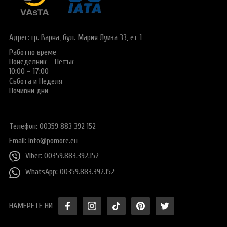
Виза за Китай
ПОДАРЪЧЕН ВАУЧЕР ЗА ПЪТУВАНЕ
Визи за Куба
ТУРИСТИЧЕСКА ЗАСТРАХОВКА
Адрес: гр. Варна,
бул. Мария Луиза 33, ет 1
Е-ВИЗА ЗА РУСИЯ
Работно време
ОЩЕ
Понеделник – Петък
ВИЗА за САУДИТСКА АРАБИЯ
Общи условия
СТАТИИ
10:00 – 17:00
Събота и Неделя
Виза за Тайланд
Политика за
Почивни дни
поверителност
Виза за Турция
+359 883 392 152
Запитване
Телефон: 00359 883 392 152
Заявление за издаване на електронно разрешение за
пътуване до UK
Email:
info@pomore.eu
Viber: 00359.883.392.152
WhatsApp: 00359.883.392.152
НАМЕРЕТЕ НИ