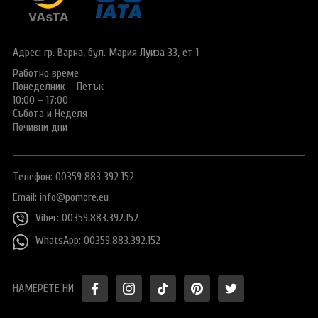
Виза за Китай
ПОДАРЪЧЕН ВАУЧЕР ЗА ПЪТУВАНЕ
Визи за Куба
ТУРИСТИЧЕСКА ЗАСТРАХОВКА
Адрес: гр. Варна,
бул. Мария Луиза 33, ет 1
Е-ВИЗА ЗА РУСИЯ
Работно време
ОЩЕ
Понеделник – Петък
ВИЗА за САУДИТСКА АРАБИЯ
Общи условия
СТАТИИ
10:00 – 17:00
Събота и Неделя
Виза за Тайланд
Политика за
Почивни дни
поверителност
Виза за Турция
+359 883 392 152
Запитване
Телефон: 00359 883 392 152
Заявление за издаване на електронно разрешение за
пътуване до UK
Email:
info@pomore.eu
Viber: 00359.883.392.152
WhatsApp: 00359.883.392.152
НАМЕРЕТЕ НИ