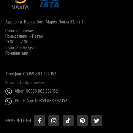
Виза за Китай
ПОДАРЪЧЕН ВАУЧЕР ЗА ПЪТУВАНЕ
Визи за Куба
ТУРИСТИЧЕСКА ЗАСТРАХОВКА
Адрес: гр. Варна,
бул. Мария Луиза 33, ет 1
Е-ВИЗА ЗА РУСИЯ
Работно време
ОЩЕ
Понеделник – Петък
ВИЗА за САУДИТСКА АРАБИЯ
Общи условия
СТАТИИ
10:00 – 17:00
Събота и Неделя
Виза за Тайланд
Политика за
Почивни дни
поверителност
Виза за Турция
+359 883 392 152
Запитване
Телефон: 00359 883 392 152
Заявление за издаване на електронно разрешение за
пътуване до UK
Email:
info@pomore.eu
Viber: 00359.883.392.152
WhatsApp: 00359.883.392.152
НАМЕРЕТЕ НИ