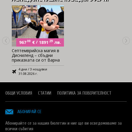
.00
€
/
.29
лв.
967
1891
Септемврийска магия в
Дисниленд – сбъдни
приказката си от Варна
4 дни / 3 нощувки
31.08.2026 г.
ОБЩИ УСЛОВИЯ
СТАТИИ
ПОЛИТИКА ЗА ПОВЕРИТЕЛНОСТ
АБОНИРАЙ СЕ
Абонирайте се за нашия бюлетин и ние ще ви осведомяваме за
всички събития