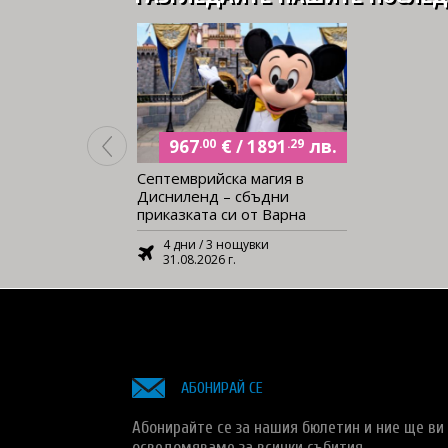
€
лв.
/
967
.00
1891
.29
Септемврийска магия в
Дисниленд – сбъдни
приказката си от Варна
4 дни / 3 нощувки
31.08.2026 г.
АБОНИРАЙ СЕ
Абонирайте се за нашия бюлетин и ние ще ви
осведомяваме за всички събития