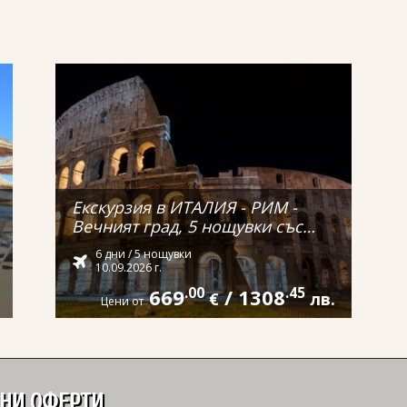
Екскурзия в ИТАЛИЯ - РИМ -
Вечният град, 5 нощувки със
самолет и обслужване на
6 дни / 5 нощувки
български език! С директен
10.09.2026 г.
полет от ВАРНА!
669
.00
/
1308
.45
€
лв.
Цени от
ДНИ ОФЕРТИ