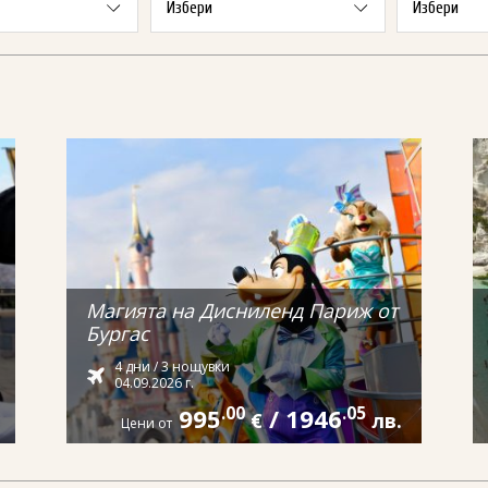
Магията на Дисниленд Париж от
Бургас
4 дни / 3 нощувки
04.09.2026 г.
995
.00
/
1946
.05
€
лв.
Цени от