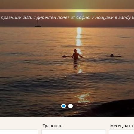
, Бохол, Ел Нидо и Боракай.
, Бохол, Ел Нидо и Боракай.
празници 2026 с директен полет от София. 7 нощувки в Sandy Be
празници 2026 с директен полет от София. 7 нощувки в Sandy Be
Транспорт
Месец на п