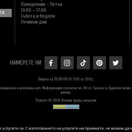
Понеделник – Петък
10:00 – 17:00
Събота и Неделя
Почивни дни
НАМЕРЕТЕ НИ
Лиценз за ТО/ТА РК-01-7130 от 2013г.
ормационна и рекламна цел. Информация съгласно чл. 80 от Закона за Туризма може 
имейл.
Pomore © 2024. Всички права запазени
 услугите си. С използването на услугите ни приемате, че можем да 