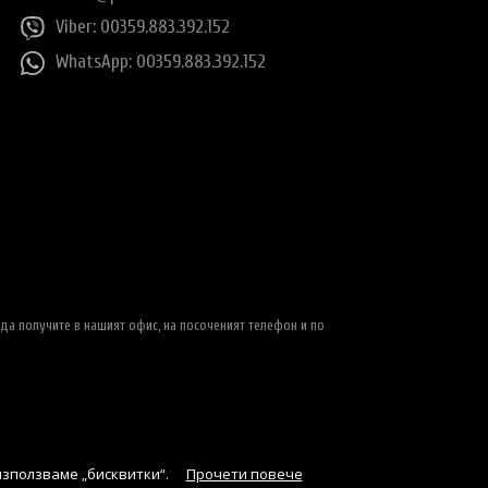
Viber: 00359.883.392.152
WhatsApp: 00359.883.392.152
да получите в нашият офис, на посоченият телефон и по
използваме „бисквитки“.
Прочети повече