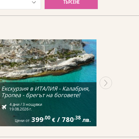
ТЪРСЕНЕ
Екскурзия в ИТАЛИЯ - Калабрия,
Тропеа - брегът на боговете!
4 дни / 3 нощувки
19.08.2026 г.
399
.00
/
780
.38
€
лв.
Цени от