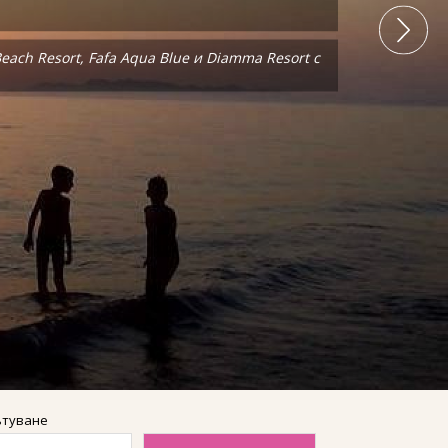
ach Resort, Fafa Aqua Blue и Diamma Resort с
ach Resort, Fafa Aqua Blue и Diamma Resort с
ътуване