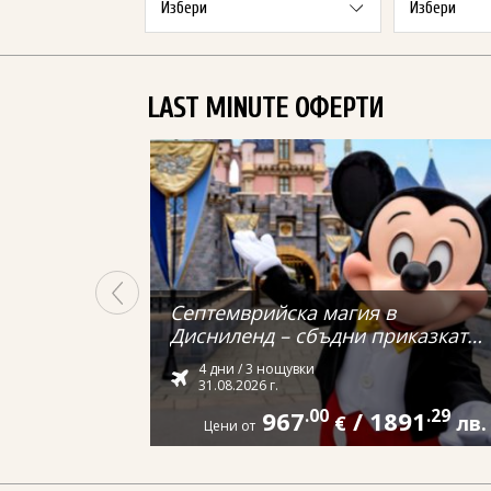
LAST MINUTE ОФЕРТИ
Септемврийска магия в
Дисниленд – сбъдни приказката
си от Варна
4 дни / 3 нощувки
31.08.2026 г.
967
.00
/
1891
.29
€
лв.
Цени от