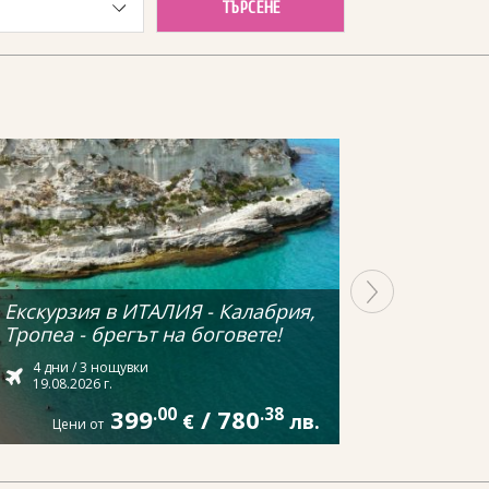
ТЪРСЕНЕ
Екскурзия в ИТАЛИЯ - Калабрия,
Тропеа - брегът на боговете!
4 дни / 3 нощувки
19.08.2026 г.
399
.00
/
780
.38
€
лв.
Цени от