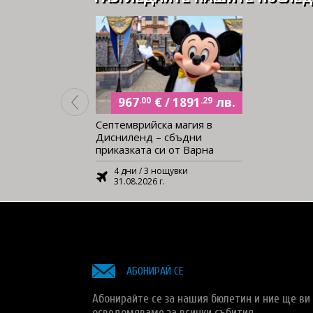
€
лв.
/
967
.00
1891
.29
Септемврийска магия в
Дисниленд – сбъдни
приказката си от Варна
4 дни / 3 нощувки
31.08.2026 г.
АБОНИРАЙ СЕ
Абонирайте се за нашия бюлетин и ние ще ви
осведомяваме за всички събития