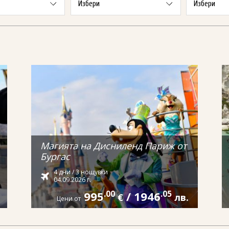
Магията на Дисниленд Париж от
Бургас
4 дни / 3 нощувки
04.09.2026 г.
995
.00
/
1946
.05
€
лв.
Цени от