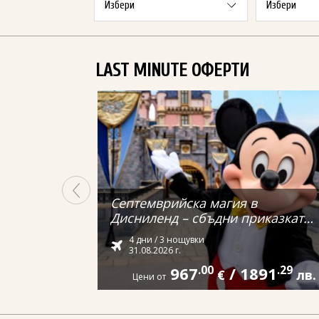
LAST MINUTE ОФЕРТИ
Септемврийска магия в
Дисниленд – сбъдни приказката
си от Варна
4 дни / 3 нощувки
31.08.2026 г.
967
.00
/
1891
.29
€
лв.
Цени от