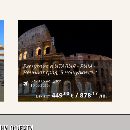
Екскурзия в ИТАЛИЯ - РИМ -
Вечният град, 5 нощувки със
самолет и обслужване на
6 дни / 5 нощувки
български език! С директен
10.09.2026 г.
полет от ВАРНА!
449
.00
/
878
.17
€
лв.
Цени от
ДНИ ОФЕРТИ