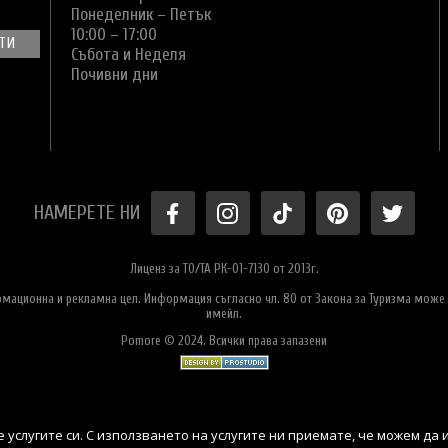
Понеделник – Петък
10:00 – 17:00
Събота и Неделя
Почивни дни
НАМЕРЕТЕ НИ
Лиценз за ТО/ТА РК-01-7130 от 2013г.
ормационна и рекламна цел. Информация съгласно чл. 80 от Закона за Туризма може 
имейл.
Pomore © 2024. Всички права запазени
 услугите си. С използването на услугите ни приемате, че можем да 