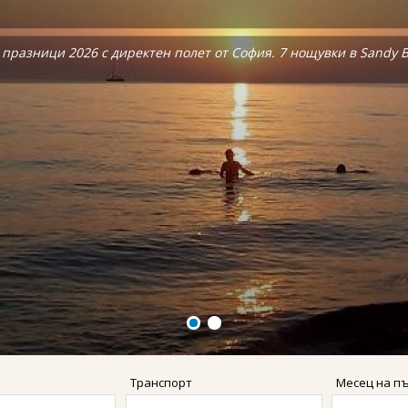
, Бохол, Ел Нидо и Боракай.
, Бохол, Ел Нидо и Боракай.
празници 2026 с директен полет от София. 7 нощувки в Sandy Be
празници 2026 с директен полет от София. 7 нощувки в Sandy Be
Транспорт
Месец на п