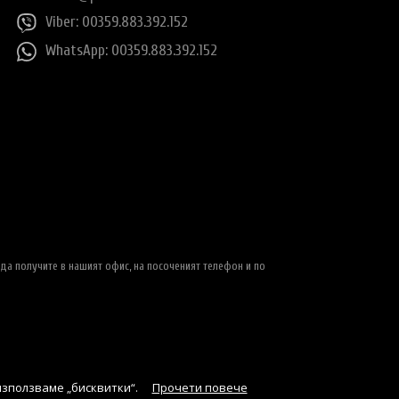
Viber: 00359.883.392.152
WhatsApp: 00359.883.392.152
да получите в нашият офис, на посоченият телефон и по
използваме „бисквитки“.
Прочети повече