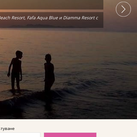
ach Resort, Fafa Aqua Blue и Diamma Resort с
ach Resort, Fafa Aqua Blue и Diamma Resort с
ътуване