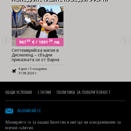
.00
€
/
.29
лв.
967
1891
Септемврийска магия в
Дисниленд – сбъдни
приказката си от Варна
4 дни / 3 нощувки
31.08.2026 г.
ОБЩИ УСЛОВИЯ
СТАТИИ
ПОЛИТИКА ЗА ПОВЕРИТЕЛНОСТ
АБОНИРАЙ СЕ
Абонирайте се за нашия бюлетин и ние ще ви осведомяваме за
всички събития