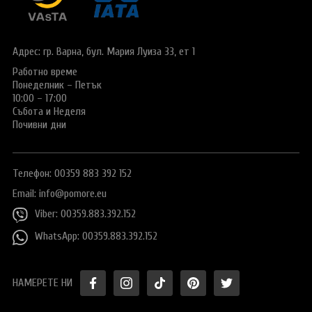
Виза за Китай
ПОДАРЪЧЕН ВАУЧЕР ЗА ПЪТУВАНЕ
Визи за Куба
ТУРИСТИЧЕСКА ЗАСТРАХОВКА
Адрес: гр. Варна,
бул. Мария Луиза 33, ет 1
Е-ВИЗА ЗА РУСИЯ
Работно време
ОЩЕ
Понеделник – Петък
ВИЗА за САУДИТСКА АРАБИЯ
Общи условия
СТАТИИ
10:00 – 17:00
Събота и Неделя
Виза за Тайланд
Политика за
Почивни дни
поверителност
Виза за Турция
+359 883 392 152
Запитване
Телефон: 00359 883 392 152
Заявление за издаване на електронно разрешение за
пътуване до UK
Email:
info@pomore.eu
Viber: 00359.883.392.152
WhatsApp: 00359.883.392.152
НАМЕРЕТЕ НИ