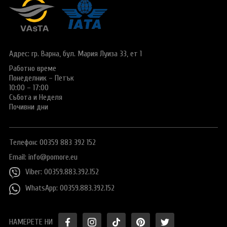
Виза за Китай
ПОДАРЪЧЕН ВАУЧЕР ЗА ПЪТУВАНЕ
Визи за Куба
ТУРИСТИЧЕСКА ЗАСТРАХОВКА
Е-ВИЗА ЗА РУСИЯ
Адрес: гр. Варна,
бул. Мария Луиза 33, ет 1
ОЩЕ
ВИЗА за САУДИТСКА АРАБИЯ
Работно време
Общи условия
СТАТИИ
Понеделник – Петък
Виза за Тайланд
Политика за
10:00 – 17:00
поверителност
Събота и Неделя
Виза за Турция
Почивни дни
+359 883 392 152
Запитване
Заявление за издаване на електронно разрешение за
пътуване до UK
Телефон: 00359 883 392 152
Email:
info@pomore.eu
Viber: 00359.883.392.152
WhatsApp: 00359.883.392.152
НАМЕРЕТЕ НИ