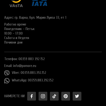
Виза за Китай
ПОДАРЪЧЕН ВАУЧЕР ЗА ПЪТУВАНЕ
Визи за Куба
ТУРИСТИЧЕСКА ЗАСТРАХОВКА
Адрес: гр. Варна,
бул. Мария Луиза 33, ет 1
Е-ВИЗА ЗА РУСИЯ
Работно време
ОЩЕ
Понеделник – Петък
ВИЗА за САУДИТСКА АРАБИЯ
Общи условия
СТАТИИ
10:00 – 17:00
Събота и Неделя
Виза за Тайланд
Политика за
Почивни дни
поверителност
Виза за Турция
+359 883 392 152
Запитване
Телефон: 00359 883 392 152
Заявление за издаване на електронно разрешение за
пътуване до UK
Email:
info@pomore.eu
Viber: 00359.883.392.152
WhatsApp: 00359.883.392.152
НАМЕРЕТЕ НИ