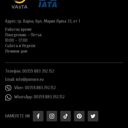
Виза за Китай
ПОДАРЪЧЕН ВАУЧЕР ЗА ПЪТУВАНЕ
Визи за Куба
ТУРИСТИЧЕСКА ЗАСТРАХОВКА
Адрес: гр. Варна,
бул. Мария Луиза 33, ет 1
Е-ВИЗА ЗА РУСИЯ
Работно време
ОЩЕ
Понеделник – Петък
ВИЗА за САУДИТСКА АРАБИЯ
Общи условия
СТАТИИ
10:00 – 17:00
Събота и Неделя
Виза за Тайланд
Политика за
Почивни дни
поверителност
Виза за Турция
+359 883 392 152
Запитване
Телефон: 00359 883 392 152
Заявление за издаване на електронно разрешение за
пътуване до UK
Email:
info@pomore.eu
Viber: 00359.883.392.152
WhatsApp: 00359.883.392.152
НАМЕРЕТЕ НИ