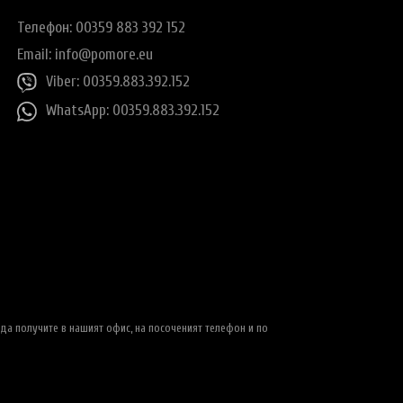
Телефон: 00359 883 392 152
Email:
info@pomore.eu
Viber: 00359.883.392.152
WhatsApp: 00359.883.392.152
да получите в нашият офис, на посоченият телефон и по