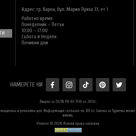
Адрес: гр. Варна,
бул. Мария Луиза 33, ет 1
Работно време
Понеделник – Петък
10:00 – 17:00
Събота и Неделя
Почивни дни
НАМЕРЕТЕ НИ
Лиценз за ТО/ТА РК-01-7130 от 2013г.
ормационна и рекламна цел. Информация съгласно чл. 80 от Закона за Туризма може 
имейл.
Pomore © 2024. Всички права запазени