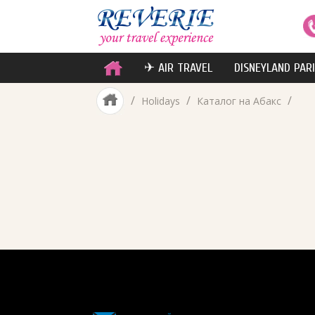
✈ AIR TRAVEL
DISNEYLAND PAR
/
/
/
Holidays
Каталог на Абакс