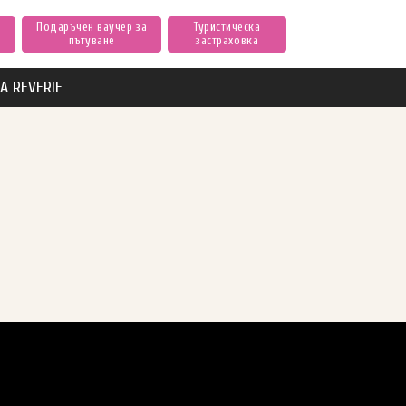
Подаръчен ваучер за
Туристическа
пътуване
застраховка
А REVERIE