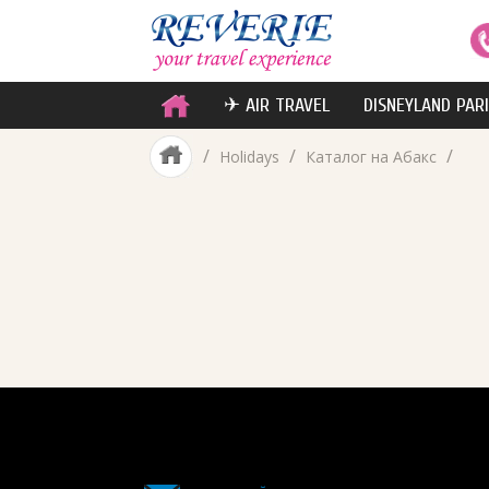
✈ AIR TRAVEL
DISNEYLAND PAR
/
/
/
Holidays
Каталог на Абакс