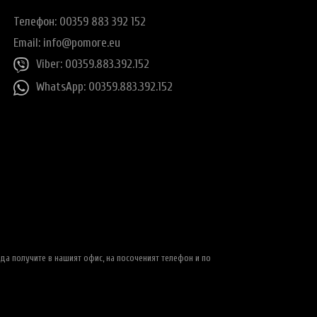
Телефон: 00359 883 392 152
Email:
info@pomore.eu
Viber: 00359.883.392.152
WhatsApp: 00359.883.392.152
да получите в нашият офис, на посоченият телефон и по