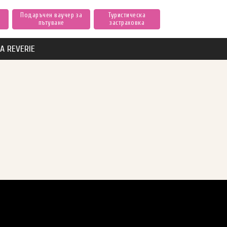
Подаръчен ваучер за
Туристическа
пътуване
застраховка
А REVERIE