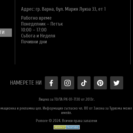
Адрес: гр. Варна,
бул. Мария Луиза 33, ет 1
Работно време
Понеделник – Петък
10:00 – 17:00
Събота и Неделя
Почивни дни
НАМЕРЕТЕ НИ
Лиценз за ТО/ТА РК-01-7130 от 2013г.
ормационна и рекламна цел. Информация съгласно чл. 80 от Закона за Туризма може 
имейл.
Pomore © 2024. Всички права запазени