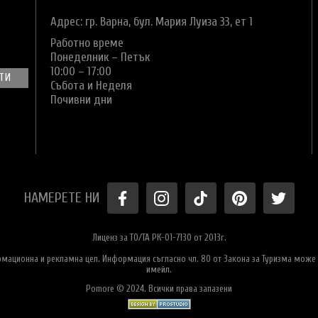
Адрес: гр. Варна,
бул. Мария Луиза 33, ет 1
Работно време
Понеделник – Петък
10:00 – 17:00
Събота и Неделя
Почивни дни
НАМЕРЕТЕ НИ
Лиценз за ТО/ТА РК-01-7130 от 2013г.
ормационна и рекламна цел. Информация съгласно чл. 80 от Закона за Туризма може 
имейл.
Pomore © 2024. Всички права запазени