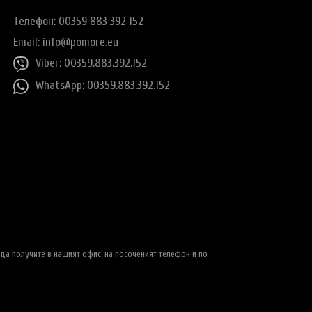
Телефон: 00359 883 392 152
Email:
info@pomore.eu
Viber: 00359.883.392.152
WhatsApp: 00359.883.392.152
да получите в нашият офис, на посоченият телефон и по