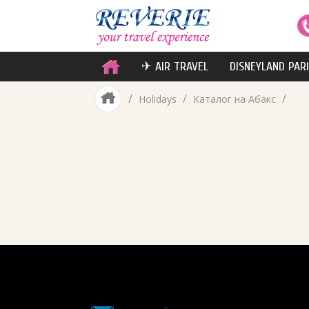
✈ AIR TRAVEL
DISNEYLAND PAR
/
/
/
Holidays
Каталог на Абакс