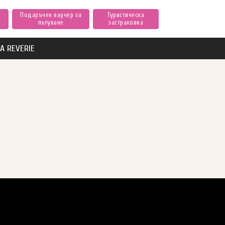
Подаръчен ваучер за
Туристическа
пътуване
застраховка
А REVERIE