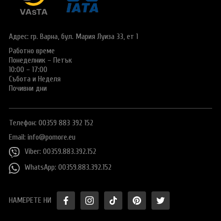
Виза за Китай
ПОДАРЪЧЕН ВАУЧЕР ЗА ПЪТУВАНЕ
Визи за Куба
ТУРИСТИЧЕСКА ЗАСТРАХОВКА
Адрес: гр. Варна,
бул. Мария Луиза 33, ет 1
Е-ВИЗА ЗА РУСИЯ
Работно време
ОЩЕ
Понеделник – Петък
ВИЗА за САУДИТСКА АРАБИЯ
Общи условия
СТАТИИ
10:00 – 17:00
Събота и Неделя
Виза за Тайланд
Политика за
Почивни дни
поверителност
Виза за Турция
+359 883 392 152
Запитване
Телефон: 00359 883 392 152
Заявление за издаване на електронно разрешение за
пътуване до UK
Email:
info@pomore.eu
Viber: 00359.883.392.152
WhatsApp: 00359.883.392.152
НАМЕРЕТЕ НИ