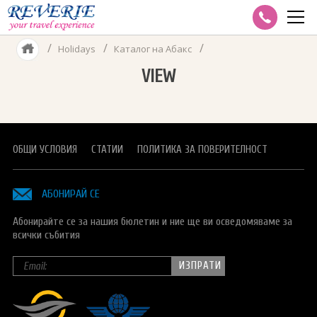
/
/
/
Holidays
Каталог на Абакс
✈ AIR TRAVEL
VIEW
GROUP TRAVEL
DISNEYLAND PARIS
CORPORATE TRAVEL
VISA SERVICES
MULTICITY
Виза за Азербайджан
HOLIDAYS
ОБЩИ УСЛОВИЯ
СТАТИИ
ПОЛИТИКА ЗА ПОВЕРИТЕЛНОСТ
CHARTER FLIGHTS
Визи B1/B2 за САЩ
Каталог Reverie
CRUISES
АБОНИРАЙ СЕ
Визи-Азербайджан
Каталог на Абакс
КРУИЗИ С ВОДАЧ ОТ БЪЛГАРИЯ
ПОЛЕЗНО
Абонирайте се за нашия бюлетин и ние ще ви осведомяваме за
Виза за Беларус
Каталог на Бохемия
ЕКСПЕРТНИ СТАТИИ
всички събития
ЗА REVERIE
Визи за Виетнам
Каталог на Емералд Травел
ПРАКТИЧЕСКИ КАЗУСИ
ИНДИВИДУАЛНИ РЕЗЕРВАЦИИ
Визи за Индия
Каталог на Onex
КОРПОРАТИВНИ РЕЗЕРВАЦИИ