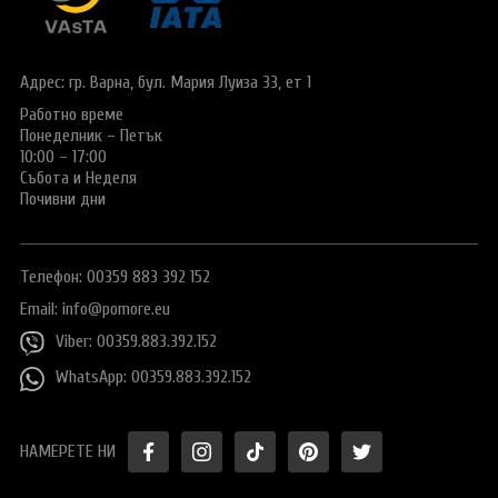
Виза за Китай
ПОДАРЪЧЕН ВАУЧЕР ЗА ПЪТУВАНЕ
Визи за Куба
ТУРИСТИЧЕСКА ЗАСТРАХОВКА
Адрес: гр. Варна,
бул. Мария Луиза 33, ет 1
Е-ВИЗА ЗА РУСИЯ
Работно време
ОЩЕ
Понеделник – Петък
ВИЗА за САУДИТСКА АРАБИЯ
Общи условия
СТАТИИ
10:00 – 17:00
Събота и Неделя
Виза за Тайланд
Политика за
Почивни дни
поверителност
Виза за Турция
+359 883 392 152
Запитване
Телефон: 00359 883 392 152
Заявление за издаване на електронно разрешение за
пътуване до UK
Email:
info@pomore.eu
Viber: 00359.883.392.152
WhatsApp: 00359.883.392.152
НАМЕРЕТЕ НИ