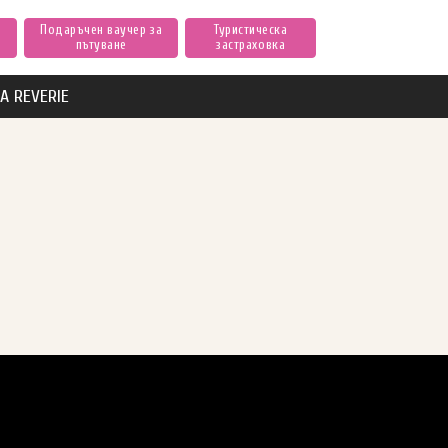
Подаръчен ваучер за
Туристическа
пътуване
застраховка
А REVERIE