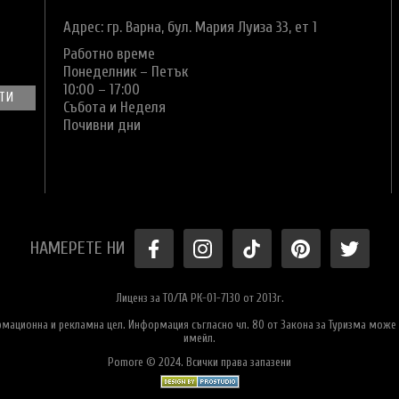
Адрес: гр. Варна,
бул. Мария Луиза 33, ет 1
Работно време
Понеделник – Петък
10:00 – 17:00
Събота и Неделя
Почивни дни
НАМЕРЕТЕ НИ
Лиценз за ТО/ТА РК-01-7130 от 2013г.
ормационна и рекламна цел. Информация съгласно чл. 80 от Закона за Туризма може 
имейл.
Pomore © 2024. Всички права запазени