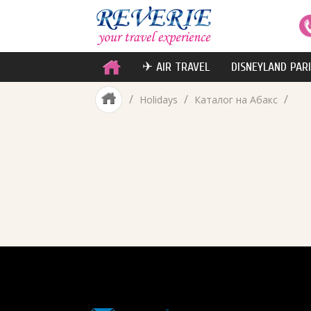
✈ AIR TRAVEL
DISNEYLAND PAR
/
/
/
Holidays
Каталог на Абакс