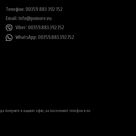
Телефон: 00359 883 392 152
Email:
info@pomore.eu
Viber: 00359.883.392.152
WhatsApp: 00359.883.392.152
да получите в нашият офис, на посоченият телефон и по