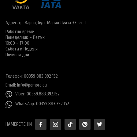
Виза за Китай
ПОДАРЪЧЕН ВАУЧЕР ЗА ПЪТУВАНЕ
Визи за Куба
ТУРИСТИЧЕСКА ЗАСТРАХОВКА
Адрес: гр. Варна,
бул. Мария Луиза 33, ет 1
Е-ВИЗА ЗА РУСИЯ
Работно време
ОЩЕ
Понеделник – Петък
ВИЗА за САУДИТСКА АРАБИЯ
Общи условия
СТАТИИ
10:00 – 17:00
Събота и Неделя
Виза за Тайланд
Политика за
Почивни дни
поверителност
Виза за Турция
+359 883 392 152
Запитване
Телефон: 00359 883 392 152
Заявление за издаване на електронно разрешение за
пътуване до UK
Email:
info@pomore.eu
Viber: 00359.883.392.152
WhatsApp: 00359.883.392.152
НАМЕРЕТЕ НИ