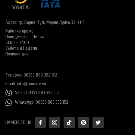
Виза за Китай
ПОДАРЪЧЕН ВАУЧЕР ЗА ПЪТУВАНЕ
Визи за Куба
ТУРИСТИЧЕСКА ЗАСТРАХОВКА
Адрес: гр. Варна,
бул. Мария Луиза 33, ет 1
Е-ВИЗА ЗА РУСИЯ
Работно време
ОЩЕ
Понеделник – Петък
ВИЗА за САУДИТСКА АРАБИЯ
Общи условия
СТАТИИ
10:00 – 17:00
Събота и Неделя
Виза за Тайланд
Политика за
Почивни дни
поверителност
Виза за Турция
+359 883 392 152
Запитване
Телефон: 00359 883 392 152
Заявление за издаване на електронно разрешение за
пътуване до UK
Email:
info@pomore.eu
Viber: 00359.883.392.152
WhatsApp: 00359.883.392.152
НАМЕРЕТЕ НИ