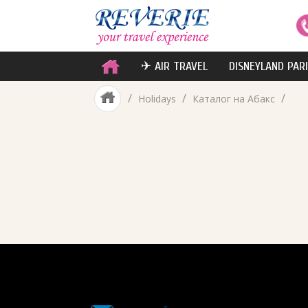
✈ AIR TRAVEL
DISNEYLAND PAR
/
/
/
Holidays
Каталог на Абакс