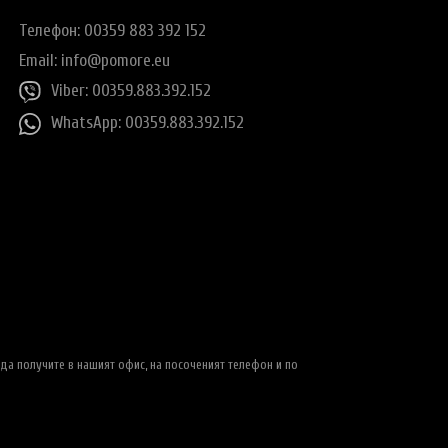
Телефон: 00359 883 392 152
Email:
info@pomore.eu
Viber: 00359.883.392.152
WhatsApp: 00359.883.392.152
да получите в нашият офис, на посоченият телефон и по