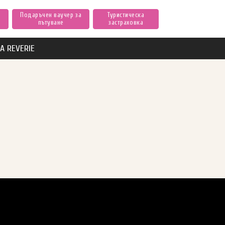
Подаръчен ваучер за
Туристическа
пътуване
застраховка
А REVERIE