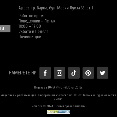
Адрес: гр. Варна,
бул. Мария Луиза 33, ет 1
Работно време
Понеделник – Петък
10:00 – 17:00
Събота и Неделя
Почивни дни
НАМЕРЕТЕ НИ
Лиценз за ТО/ТА РК-01-7130 от 2013г.
ормационна и рекламна цел. Информация съгласно чл. 80 от Закона за Туризма може 
имейл.
Pomore © 2024. Всички права запазени