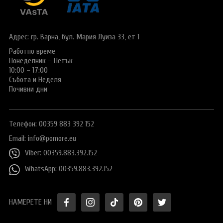
Виза за Китай
ПОДАРЪЧЕН ВАУЧЕР ЗА ПЪТУВАНЕ
Визи за Куба
ТУРИСТИЧЕСКА ЗАСТРАХОВКА
Адрес: гр. Варна,
бул. Мария Луиза 33, ет 1
Е-ВИЗА ЗА РУСИЯ
Работно време
ОЩЕ
Понеделник – Петък
ВИЗА за САУДИТСКА АРАБИЯ
Общи условия
СТАТИИ
10:00 – 17:00
Събота и Неделя
Виза за Тайланд
Политика за
Почивни дни
поверителност
Виза за Турция
+359 883 392 152
Запитване
Телефон: 00359 883 392 152
Заявление за издаване на електронно разрешение за
пътуване до UK
Email:
info@pomore.eu
Viber: 00359.883.392.152
WhatsApp: 00359.883.392.152
НАМЕРЕТЕ НИ