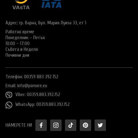
Виза за Китай
ПОДАРЪЧЕН ВАУЧЕР ЗА ПЪТУВАНЕ
Визи за Куба
ТУРИСТИЧЕСКА ЗАСТРАХОВКА
Адрес: гр. Варна,
бул. Мария Луиза 33, ет 1
Е-ВИЗА ЗА РУСИЯ
Работно време
ОЩЕ
Понеделник – Петък
ВИЗА за САУДИТСКА АРАБИЯ
Общи условия
СТАТИИ
10:00 – 17:00
Събота и Неделя
Виза за Тайланд
Политика за
Почивни дни
поверителност
Виза за Турция
+359 883 392 152
Запитване
Телефон: 00359 883 392 152
Заявление за издаване на електронно разрешение за
пътуване до UK
Email:
info@pomore.eu
Viber: 00359.883.392.152
WhatsApp: 00359.883.392.152
НАМЕРЕТЕ НИ