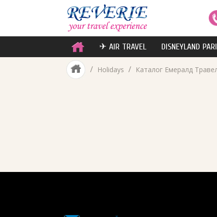
✈ AIR TRAVEL
DISNEYLAND PAR
/
/
Holidays
Каталог Емералд Траве