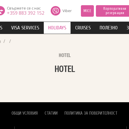
Свържете се с нас
Корпоративни
Viber
MICE
+359 883 392 152
резервации
IS
VISA SERVICES
HOLIDAYS
CRUISES
ПОЛЕЗНО
З
/
/
л
HOTEL
HOTEL
ОБЩИ УСЛОВИЯ
СТАТИИ
ПОЛИТИКА ЗА ПОВЕРИТЕЛНОСТ