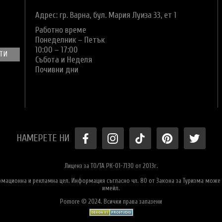
Адрес: гр. Варна,
бул. Мария Луиза 33, ет 1
Работно време
Понеделник – Петък
10:00 – 17:00
Събота и Неделя
Почивни дни
НАМЕРЕТЕ НИ
Лиценз за ТО/ТА РК-01-7130 от 2013г.
ормационна и рекламна цел. Информация съгласно чл. 80 от Закона за Туризма може 
имейл.
Pomore © 2024. Всички права запазени