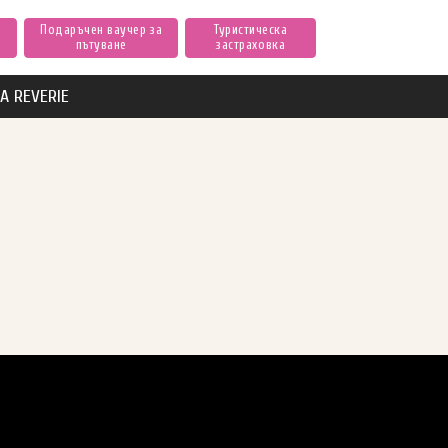
Подаръчен ваучер за
Туристическа
пътуване
застраховка
А REVERIE