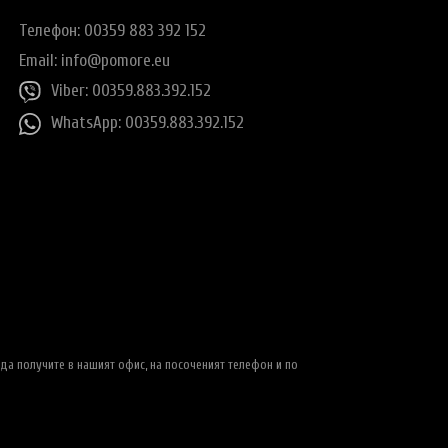
Телефон: 00359 883 392 152
Email:
info@pomore.eu
Viber: 00359.883.392.152
WhatsApp: 00359.883.392.152
да получите в нашият офис, на посоченият телефон и по